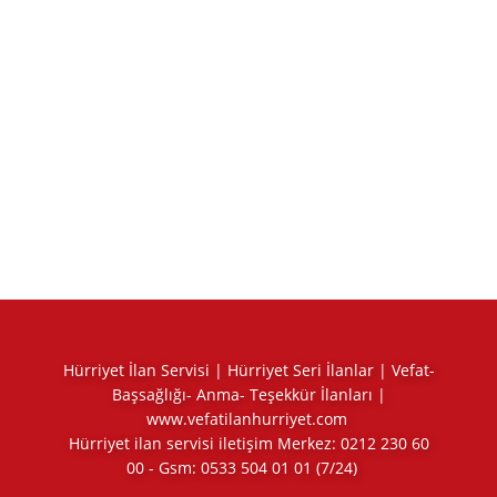
Hürriyet İlan Servisi | Hürriyet Seri İlanlar | Vefat-
Başsağlığı- Anma- Teşekkür İlanları |
www.vefatilanhurriyet.com
Hürriyet ilan servisi iletişim Merkez:
0212 230 60
00
- Gsm:
0533 504 01 01
(7/24)