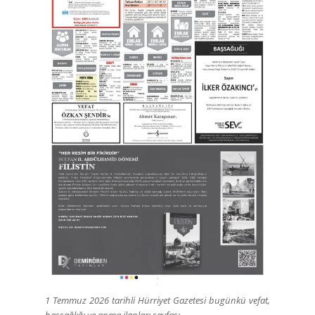
1 Temmuz 2026 tarihli Hürriyet Gazetesi bugünkü vefat,
başsağlığı ve anma ilanları sayfası.