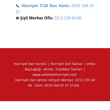
📞
Hürriyet 7/24 İlan Hattı:
0533 504 01
01
☎️
Şişli Merkez Ofis:
0212 230 60 00
Hürriyet İlan Servisi | Hürriyet Seri İlanlar | Vefat-
Başsağlığı- Anma- Teşekkür İlanları |
www.vefatilanhurriyet.com
Hürriyet ilan servisi iletişim Merkez:
0212 230 60
00
- Gsm:
0533 504 01 01
(7/24)