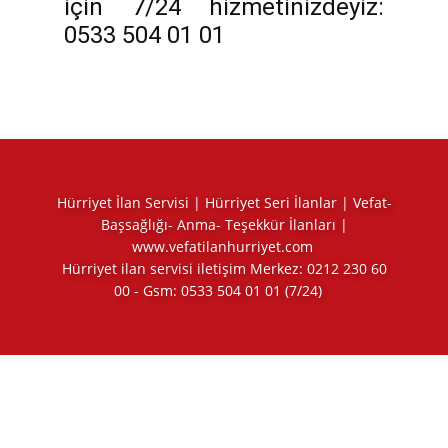
için 7/24 hizmetinizdeyiz:
0533 504 01 01
Hürriyet İlan Servisi | Hürriyet Seri İlanlar | Vefat-
Başsağlığı- Anma- Teşekkür İlanları |
www.vefatilanhurriyet.com
Hürriyet ilan servisi iletişim Merkez:
0212 230 60
00
- Gsm:
0533 504 01 01
(7/24)