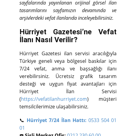
sayfalarında yayınlanan orijinal görsel ilan
tasarımlarını sayfamızın devamında ve
arşivlerdeki vefat ilanlarıda inceleyebilirsiniz.
Hürriyet Gazetesi’ne Vefat
İlanı Nasıl Verilir?
Hürriyet Gazetesi ilan servisi aracılığıyla
Türkiye geneli veya bölgesel baskılar için
7/24 vefat, anma ve başsağlığı ilanı
verebilirsiniz. Ücretsiz grafik tasarım
desteği ve uygun fiyat avantajları için
Hürriyet İlan Servisi
(
https://vefatilanhurriyet.com
) müşteri
temsilcilerimize ulaşabilirsiniz.
📞
Hürriyet 7/24 İlan Hattı:
0533 504 01
01
☎️
Şişli Merkez Ofis:
0212 230 60 00