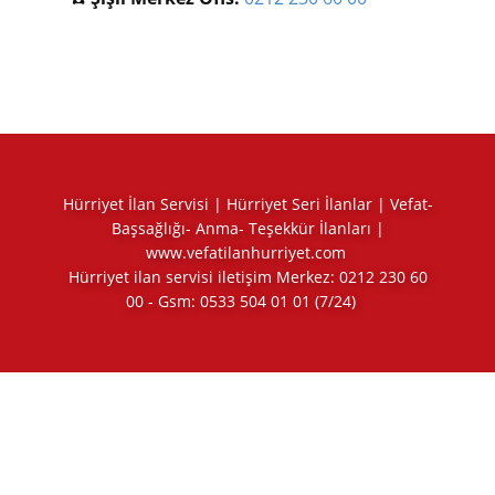
Hürriyet İlan Servisi | Hürriyet Seri İlanlar | Vefat-
Başsağlığı- Anma- Teşekkür İlanları |
www.vefatilanhurriyet.com
Hürriyet ilan servisi iletişim Merkez:
0212 230 60
00
- Gsm:
0533 504 01 01
(7/24)