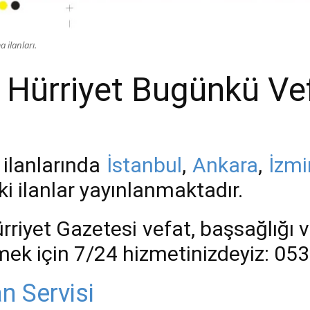
 ilanları.
Hürriyet Bugünkü Vefa
 ilanlarında
İstanbul
,
Ankara
,
İzmi
i ilanlar yayınlanmaktadır.
rriyet Gazetesi vefat, başsağlığı v
rmek için 7/24 hizmetinizdeyiz: 05
an Servisi