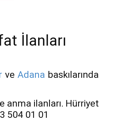
t İlanları
r
ve
Adana
baskılarında
e anma ilanları. Hürriyet
33 504 01 01