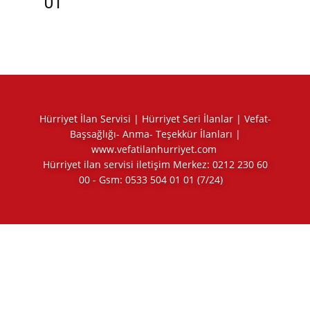
01
Hürriyet İlan Servisi | Hürriyet Seri İlanlar | Vefat-
Başsağlığı- Anma- Teşekkür İlanları |
www.vefatilanhurriyet.com
Hürriyet ilan servisi iletişim Merkez:
0212 230 60
00
- Gsm:
0533 504 01 01
(7/24)