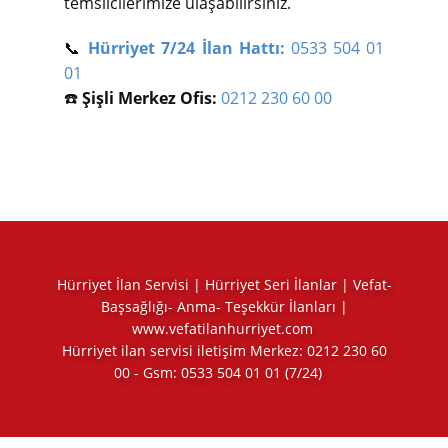
temsilcilerimize ulaşabilirsiniz.
📞
Hürriyet 7/24 İlan Hattı:
0533 504 01
01
☎️
Şişli Merkez Ofis:
0212 230 60 00
Hürriyet İlan Servisi | Hürriyet Seri İlanlar | Vefat-
Başsağlığı- Anma- Teşekkür İlanları |
www.vefatilanhurriyet.com
Hürriyet ilan servisi iletişim Merkez:
0212 230 60
00
- Gsm:
0533 504 01 01
(7/24)