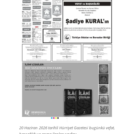
20 Haziran 2026 tarihli Hürriyet Gazetesi bugünkü vefat,
başsağlığı ve anma ilanları sayfası.