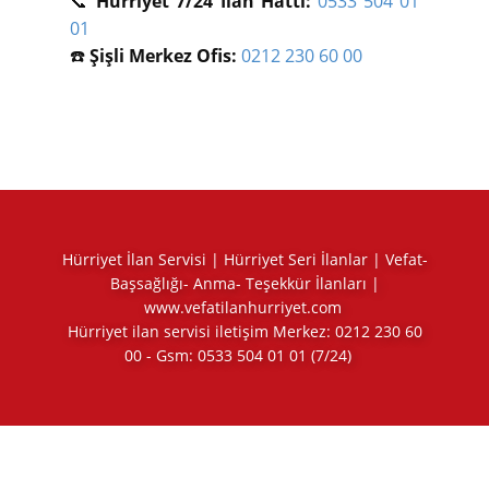
📞
Hürriyet 7/24 İlan Hattı:
0533 504 01
01
☎️
Şişli Merkez Ofis:
0212 230 60 00
Hürriyet İlan Servisi | Hürriyet Seri İlanlar | Vefat-
Başsağlığı- Anma- Teşekkür İlanları |
www.vefatilanhurriyet.com
Hürriyet ilan servisi iletişim Merkez:
0212 230 60
00
- Gsm:
0533 504 01 01
(7/24)