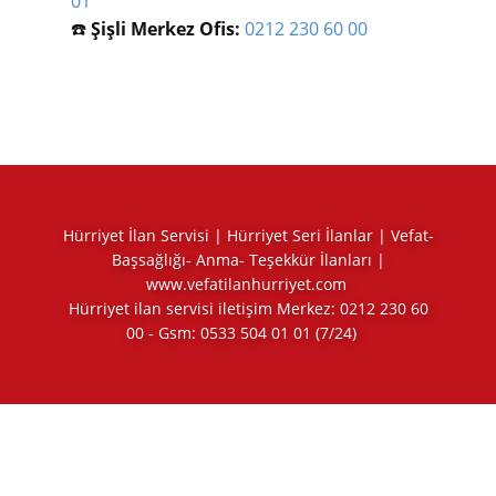
01
☎️
Şişli Merkez Ofis:
0212 230 60 00
Hürriyet İlan Servisi | Hürriyet Seri İlanlar | Vefat-
Başsağlığı- Anma- Teşekkür İlanları |
www.vefatilanhurriyet.com
Hürriyet ilan servisi iletişim Merkez:
0212 230 60
00
- Gsm:
0533 504 01 01
(7/24)