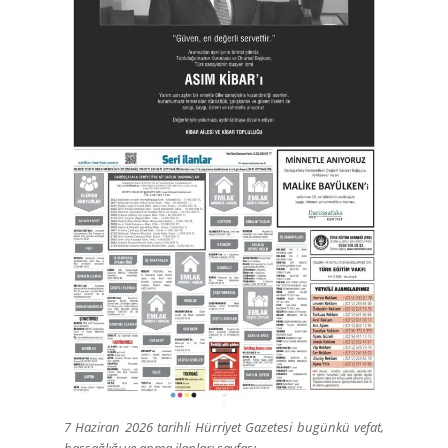
7 Haziran 2026 tarihli Hürriyet Gazetesi bugünkü vefat,
başsağlığı ve anma ilanları sayfası.