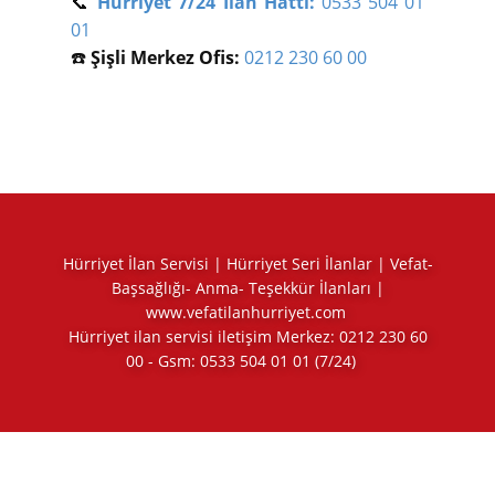
📞
Hürriyet 7/24 İlan Hattı:
0533 504 01
01
☎️
Şişli Merkez Ofis:
0212 230 60 00
Hürriyet İlan Servisi | Hürriyet Seri İlanlar | Vefat-
Başsağlığı- Anma- Teşekkür İlanları |
www.vefatilanhurriyet.com
Hürriyet ilan servisi iletişim Merkez:
0212 230 60
00
- Gsm:
0533 504 01 01
(7/24)