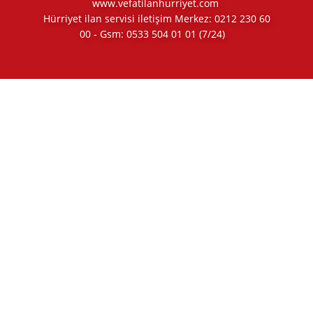
www.vefatilanhurriyet.com
Hürriyet ilan servisi iletişim Merkez:
0212 230 60
00
- Gsm:
0533 504 01 01
(7/24)