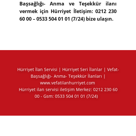
Başsağlığı- Anma ve Teşekkür ilanı
vermek için Hürriyet İletişim: 0212 230
60 00 – 0533 504 01 01 (7/24) bize ulaşın.
Hürriyet İlan Servisi | Hürriyet Seri İlanlar | Vefat-
Başsağlığı- Anma- Teşekkür İlanları |
www.vefatilanhurriyet.com
Hürriyet ilan servisi iletişim Merkez:
0212 230 60
00
- Gsm:
0533 504 01 01
(7/24)