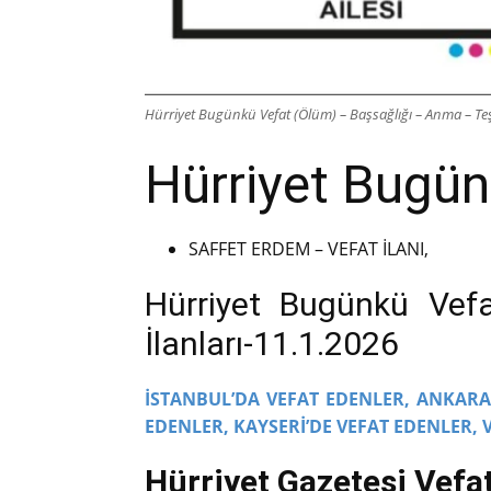
Hürriyet Bugünkü Vefat (Ölüm) – Başsağlığı – Anma – Teş
Hürriyet Bugünk
SAFFET ERDEM – VEFAT İLANI,
Hürriyet Bugünkü Vef
İlanları-11.1.2026
İSTANBUL’DA VEFAT EDENLER,
ANKARA’
EDENLER,
KAYSERİ’DE VEFAT EDENLER,
Hürriyet Gazetesi Vefat 