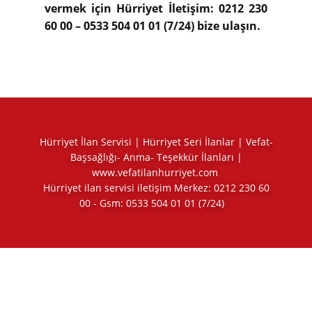
vermek için Hürriyet İletişim: 0212 230
60 00 – 0533 504 01 01 (7/24) bize ulaşın.
Hürriyet İlan Servisi | Hürriyet Seri İlanlar | Vefat-
Başsağlığı- Anma- Teşekkür İlanları |
www.vefatilanhurriyet.com
Hürriyet ilan servisi iletişim Merkez:
0212 230 60
00
- Gsm:
0533 504 01 01
(7/24)