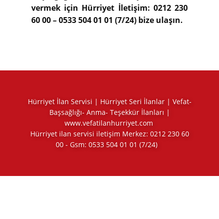
vermek için Hürriyet İletişim: 0212 230
60 00 – 0533 504 01 01 (7/24) bize ulaşın.
Hürriyet İlan Servisi | Hürriyet Seri İlanlar | Vefat-
Başsağlığı- Anma- Teşekkür İlanları |
www.vefatilanhurriyet.com
Hürriyet ilan servisi iletişim Merkez:
0212 230 60
00
- Gsm:
0533 504 01 01
(7/24)