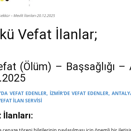
ekkür – Mevlit İlanları-20.12.2025
ü Vefat İlanlar;
efat (Ölüm) – Başsağlığı 
2.2025
DA VEFAT EDENLER,
İZMİR’DE VEFAT EDENLER,
ANTALY
VEFAT İLAN SERVİSİ
İlanları:
cenaze töreni bilgilerinin paylaşılması için önemli bir iletişi