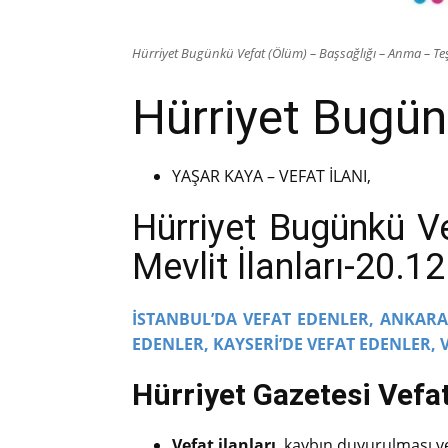
Hürriyet Bugünkü Vefat (Ölüm) – Başsağlığı – Anma – Teş
Hürriyet Bugünk
YAŞAR KAYA – VEFAT İLANI,
Hürriyet Bugünkü V
Mevlit İlanları-20.1
İSTANBUL’DA VEFAT EDENLER,
ANKARA’
EDENLER,
KAYSERİ’DE VEFAT EDENLER,
Hürriyet Gazetesi Vefat 
Vefat ilanları
, kaybın duyurulması ve 