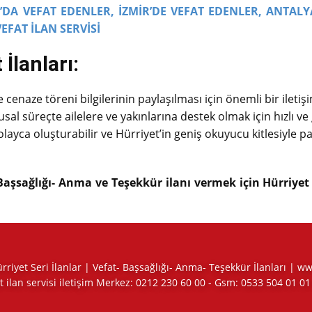
DA VEFAT EDENLER,
İZMİR’DE VEFAT EDENLER,
ANTALY
VEFAT İLAN SERVİSİ
İlanları:
cenaze töreni bilgilerinin paylaşılması için önemli bir iletişi
sal süreçte ailelere ve yakınlarına destek olmak için hızlı ve 
 kolayca oluşturabilir ve Hürriyet’in geniş okuyucu kitlesiyle pa
Başsağlığı- Anma ve Teşekkür ilanı vermek için Hürriyet İ
Hürriyet Seri İlanlar | Vefat- Başsağlığı- Anma- Teşekkür İlanları | 
t ilan servisi iletişim Merkez:
0212 230 60 00
- Gsm:
0533 504 01 01