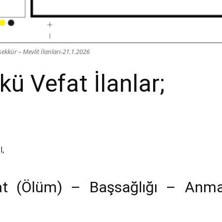
ekkür – Mevlit İlanları-21.1.2026
ü Vefat İlanlar;
I,
at (Ölüm) – Başsağlığı – Anm