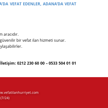
A’DA VEFAT EDENLER,
ADANA’DA VEFAT
m aracıdır.
güvenilir bir vefat ilan hizmeti sunar.
ylaşabilirler.
letişim: 0212 230 60 00 – 0533 504 01 01
www.vefatilanhurriyet.com
(7/24)