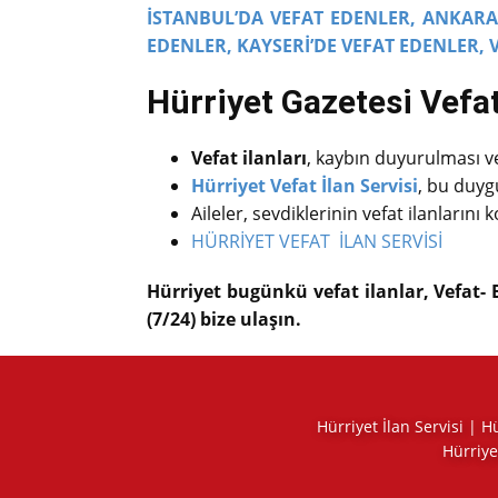
İSTANBUL’DA VEFAT EDENLER,
ANKARA’
EDENLER,
KAYSERİ’DE VEFAT EDENLER,
Hürriyet Gazetesi Vefat 
Vefat ilanları
, kaybın duyurulması ve 
Hürriyet Vefat İlan Servisi
, bu duygu
Aileler, sevdiklerinin vefat ilanlarını
HÜRRİYET VEFAT İLAN SERVİSİ
Hürriyet bugünkü vefat ilanlar, Vefat- 
(7/24) bize ulaşın.
Hürriyet İlan Servisi | 
Hürriye