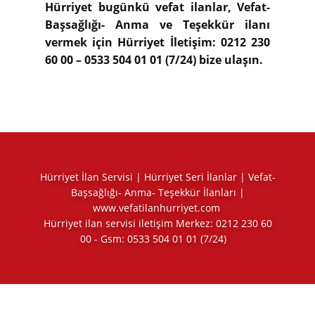
Hürriyet bugünkü vefat ilanlar, Vefat-
Başsağlığı- Anma ve Teşekkür ilanı
vermek için Hürriyet İletişim: 0212 230
60 00 – 0533 504 01 01 (7/24) bize ulaşın.
Hürriyet İlan Servisi | Hürriyet Seri İlanlar | Vefat-
Başsağlığı- Anma- Teşekkür İlanları |
www.vefatilanhurriyet.com
Hürriyet ilan servisi iletişim Merkez:
0212 230 60
00
- Gsm:
0533 504 01 01
(7/24)