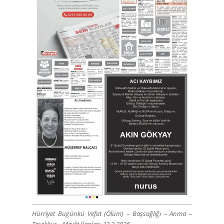
Hürriyet Bugünkü Vefat (Ölüm) – Başsağlığı – Anma –
Teşekkür – Mevlit İlanları-22.2.2026