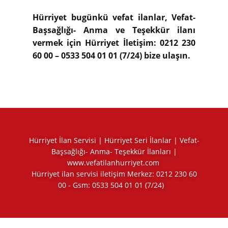
Hürriyet bugünkü vefat ilanlar, Vefat-
Başsağlığı- Anma ve Teşekkür ilanı
vermek için Hürriyet İletişim: 0212 230
60 00 – 0533 504 01 01 (7/24) bize ulaşın.
Hürriyet İlan Servisi | Hürriyet Seri İlanlar | Vefat-
Başsağlığı- Anma- Teşekkür İlanları |
www.vefatilanhurriyet.com
Hürriyet ilan servisi iletişim Merkez:
0212 230 60
00
- Gsm:
0533 504 01 01
(7/24)