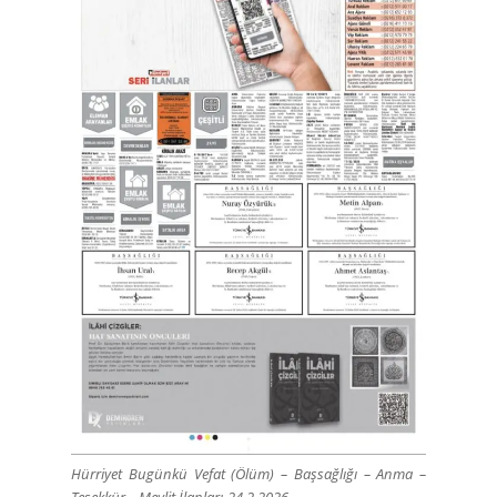
Hürriyet Bugünkü Vefat (Ölüm) – Başsağlığı – Anma –
Teşekkür – Mevlit İlanları-24.2.2026