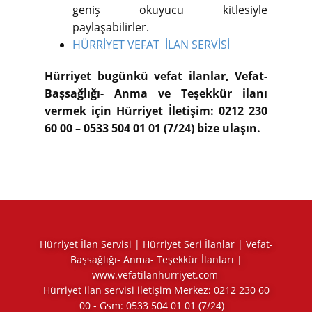
geniş okuyucu kitlesiyle
paylaşabilirler.
HÜRRİYET VEFAT İLAN SERVİSİ
Hürriyet bugünkü vefat ilanlar, Vefat-
Başsağlığı- Anma ve Teşekkür ilanı
vermek için Hürriyet İletişim: 0212 230
60 00 – 0533 504 01 01 (7/24) bize ulaşın.
Hürriyet İlan Servisi | Hürriyet Seri İlanlar | Vefat-
Başsağlığı- Anma- Teşekkür İlanları |
www.vefatilanhurriyet.com
Hürriyet ilan servisi iletişim Merkez:
0212 230 60
00
- Gsm:
0533 504 01 01
(7/24)