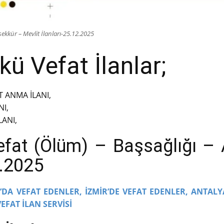
ekkür – Mevlit İlanları-25.12.2025
ü Vefat İlanlar;
 ANMA İLANI,
I,
ANI,
efat (Ölüm) – Başsağlığı 
2.2025
DA VEFAT EDENLER,
İZMİR’DE VEFAT EDENLER,
ANTALY
VEFAT İLAN SERVİSİ