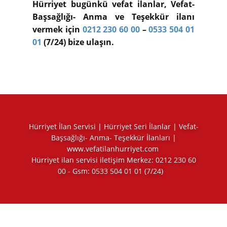
Hürriyet bugünkü vefat ilanlar, Vefat-
Başsağlığı- Anma ve Teşekkür ilanı
vermek için
0212 230 60 00
–
0533 504 01
01
(7/24) bize ulaşın.
Hürriyet İlan Servisi | Hürriyet Seri İlanlar | Vefat-
Başsağlığı- Anma- Teşekkür İlanları |
www.vefatilanhurriyet.com
Hürriyet ilan servisi iletişim Merkez:
0212 230 60
00
- Gsm:
0533 504 01 01
(7/24)