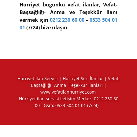
Hürriyet bugünkü vefat ilanlar, Vefat-
Başsağlığı- Anma ve Teşekkür ilanı
vermek için
0212 230 60 00
–
0533 504 01
01
(7/24) bize ulaşın.
Hürriyet İlan Servisi | Hürriyet Seri İlanlar | Vefat-
Başsağlığı- Anma- Teşekkür İlanları |
www.vefatilanhurriyet.com
Hürriyet ilan servisi iletişim Merkez:
0212 230 60
00
- Gsm:
0533 504 01 01
(7/24)