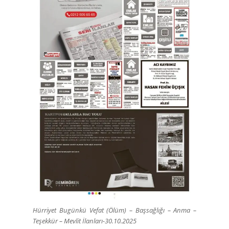
Hürriyet Bugünkü Vefat (Ölüm) – Başsağlığı – Anma –
Teşekkür – Mevlit İlanları-30.10.2025