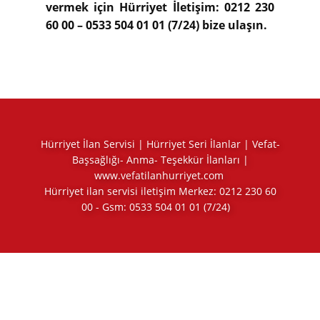
vermek için Hürriyet İletişim: 0212 230
60 00 – 0533 504 01 01 (7/24) bize ulaşın.
Hürriyet İlan Servisi | Hürriyet Seri İlanlar | Vefat-
Başsağlığı- Anma- Teşekkür İlanları |
www.vefatilanhurriyet.com
Hürriyet ilan servisi iletişim Merkez:
0212 230 60
00
- Gsm:
0533 504 01 01
(7/24)