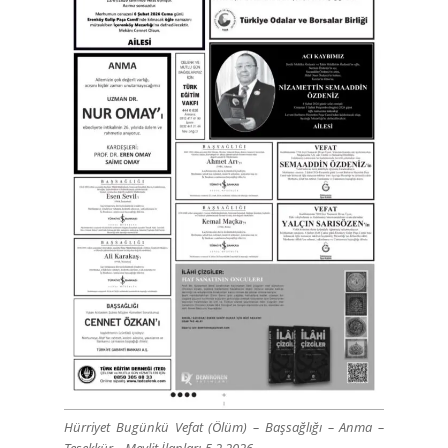
Hürriyet Bugünkü Vefat (Ölüm) – Başsağlığı – Anma –
Teşekkür – Mevlit İlanları-5.2.2026