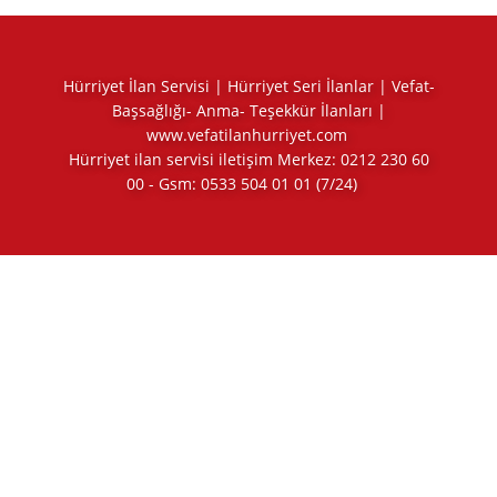
Hürriyet İlan Servisi | Hürriyet Seri İlanlar | Vefat-
Başsağlığı- Anma- Teşekkür İlanları |
www.vefatilanhurriyet.com
Hürriyet ilan servisi iletişim Merkez:
0212 230 60
00
- Gsm:
0533 504 01 01
(7/24)