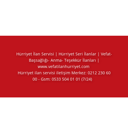
Hürriyet İlan Servisi | Hürriyet Seri İlanlar | Vefat-
Başsağlığı- Anma- Teşekkür İlanları |
www.vefatilanhurriyet.com
Hürriyet ilan servisi iletişim Merkez:
0212 230 60
00
- Gsm:
0533 504 01 01
(7/24)