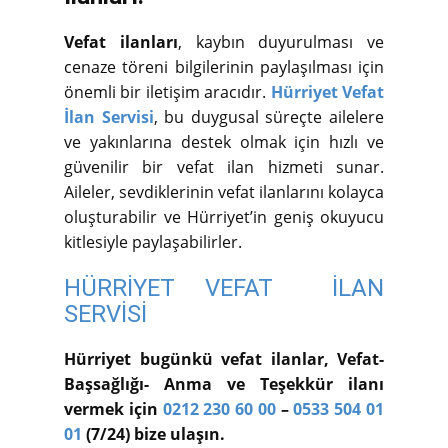
Vefat ilanları
, kaybın duyurulması ve
cenaze töreni bilgilerinin paylaşılması için
önemli bir iletişim aracıdır.
Hürriyet Vefat
İlan Servisi
, bu duygusal süreçte ailelere
ve yakınlarına destek olmak için hızlı ve
güvenilir bir vefat ilan hizmeti sunar.
Aileler, sevdiklerinin vefat ilanlarını kolayca
oluşturabilir ve Hürriyet’in geniş okuyucu
kitlesiyle paylaşabilirler.
HÜRRİYET VEFAT İLAN
SERVİSİ
Hürriyet bugünkü vefat ilanlar, Vefat-
Başsağlığı- Anma ve Teşekkür ilanı
vermek için
0212 230 60 00
–
0533 504 01
01
(7/24) bize ulaşın.