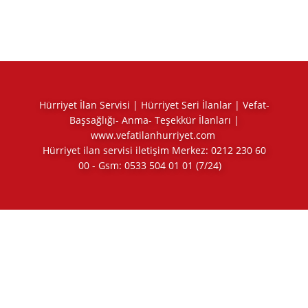
Hürriyet İlan Servisi | Hürriyet Seri İlanlar | Vefat-
Başsağlığı- Anma- Teşekkür İlanları |
www.vefatilanhurriyet.com
Hürriyet ilan servisi iletişim Merkez:
0212 230 60
00
- Gsm:
0533 504 01 01
(7/24)