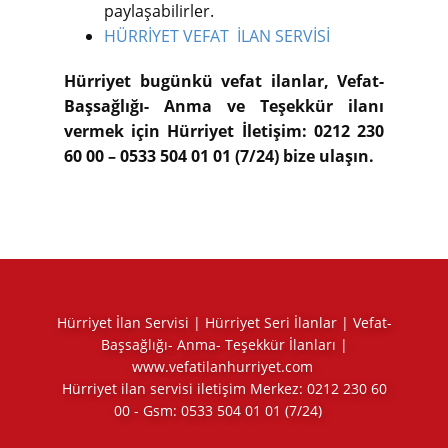
paylaşabilirler.
HÜRRİYET VEFAT İLAN SERVİSİ
Hürriyet bugünkü vefat ilanlar, Vefat-
Başsağlığı- Anma ve Teşekkür ilanı
vermek için Hürriyet İletişim: 0212 230
60 00 – 0533 504 01 01 (7/24) bize ulaşın.
Hürriyet İlan Servisi | Hürriyet Seri İlanlar | Vefat-
Başsağlığı- Anma- Teşekkür İlanları |
www.vefatilanhurriyet.com
Hürriyet ilan servisi iletişim Merkez:
0212 230 60
00
- Gsm:
0533 504 01 01
(7/24)