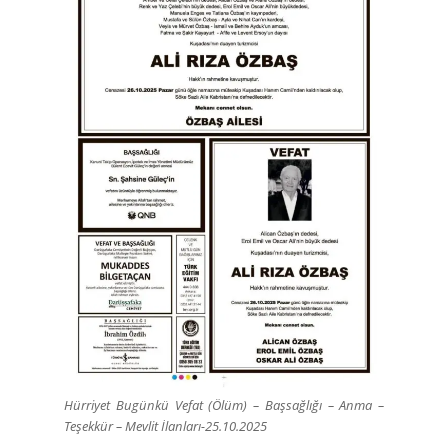
Hürriyet Bugünkü Vefat (Ölüm) – Başsağlığı – Anma –
Teşekkür – Mevlit İlanları-25.10.2025