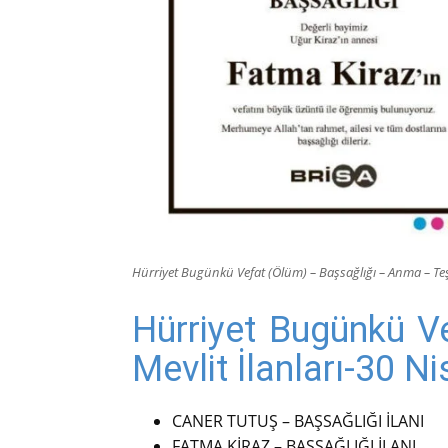
Hürriyet Bugünkü Vefat (Ölüm) – Başsağlığı – Anma – Teş
Hürriyet Bugünkü V
Mevlit İlanları-30 N
CANER TUTUŞ – BAŞSAĞLIĞI İLANI
FATMA KİRAZ – BAŞSAĞLIĞI İLANI