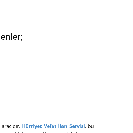
enler;
 aracıdır.
Hürriyet Vefat İlan Servisi
, bu