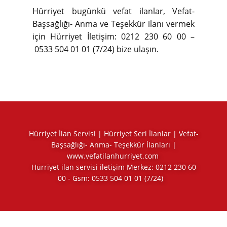
Hürriyet bugünkü vefat ilanlar, Vefat-
Başsağlığı- Anma ve Teşekkür ilanı vermek
için Hürriyet İletişim: 0212 230 60 00 –
0533 504 01 01 (7/24) bize ulaşın.
Hürriyet İlan Servisi | Hürriyet Seri İlanlar | Vefat-
Başsağlığı- Anma- Teşekkür İlanları |
www.vefatilanhurriyet.com
Hürriyet ilan servisi iletişim Merkez:
0212 230 60
00
- Gsm:
0533 504 01 01
(7/24)