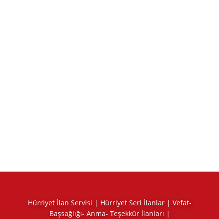
Hürriyet İlan Servisi | Hürriyet Seri İlanlar | Vefat-
Başsağlığı- Anma- Teşekkür İlanları |